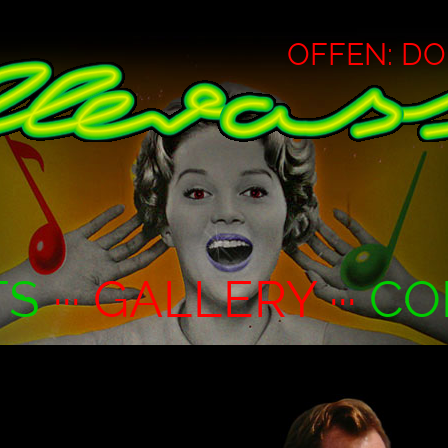
OFFEN: DO ·
TS
··· GALLERY ···
CO