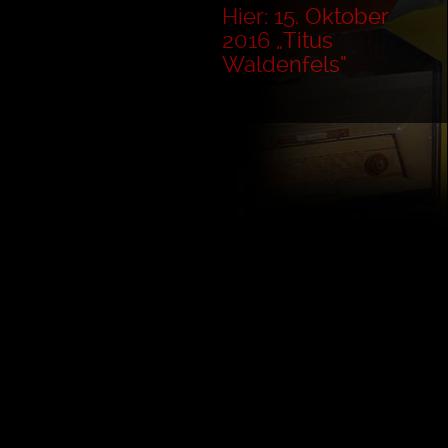
Hier: 15. Oktober
2016 „Titus
Waldenfels“