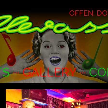
OFFEN: DO ·
TS
··· GALLERY ···
CO