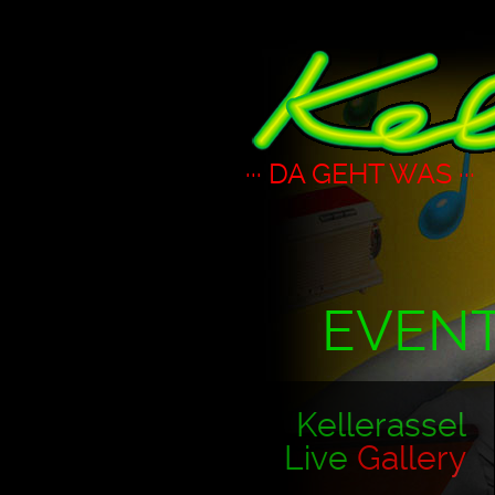
··· DA GEHT WAS ···
EVEN
Kellerassel
Live
Gallery